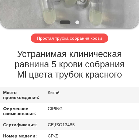
КАЧЕСТВА
СВЯЖИТЕСЬ
МЫ
Простая трубка собрания крови
СПРОСИТЕ
Устранимая клиническая
ЦИТАТУ
равнина 5 крови собрания
Ml цвета трубок красного
КАРТА
САЙТА
Место
Китай
происхождения:
Фирменное
CIPING
PRIVACY
наименование:
POLICY
Сертификация:
CE,ISO13485
Номер модели:
CP-Z