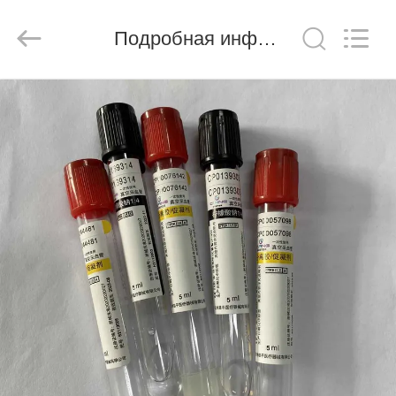
Ciping
Medical
Devices
Подробная информация о продукте
Co.,
Ltd.
All
Rights
Reserved.
ДОМ
ПРОДУКТЫ
О
НАС
ПУТЕШЕСТВИЕ
ФАБРИКИ
ПРОВЕРКА