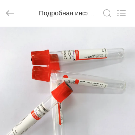
Ciping
Medical
Devices
Подробная информация о продукте
Co.,
Ltd.
All
Rights
Reserved.
ДОМ
ПРОДУКТЫ
О
НАС
ПУТЕШЕСТВИЕ
ФАБРИКИ
ПРОВЕРКА