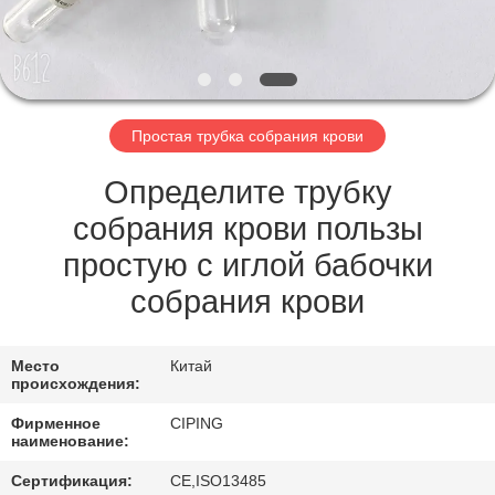
КАЧЕСТВА
СВЯЖИТЕСЬ
МЫ
Простая трубка собрания крови
СПРОСИТЕ
Определите трубку
ЦИТАТУ
собрания крови пользы
простую с иглой бабочки
КАРТА
собрания крови
САЙТА
Место
Китай
происхождения:
PRIVACY
Фирменное
CIPING
POLICY
наименование:
Сертификация:
CE,ISO13485