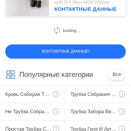
usd0.25-0.45pcs MOQ:10000пкс
КОНТАКТНЫЕ ДАННЫЕ
46
Трубка крови
loading...
глюкозы
КОНТАКТНЫЕ ДАННЫЕ!
49
Популярные категории
Все
Трубка гепарина
лития
Кровь Собирая Трубку
Трубка Собрания Крови Вакуума
Не Трубка Собрания Крови Вакуума
Трубка Забора Вируса
Простая Трубка Собрания Крови
Трубка Геля И Активатора Сгустка Крови