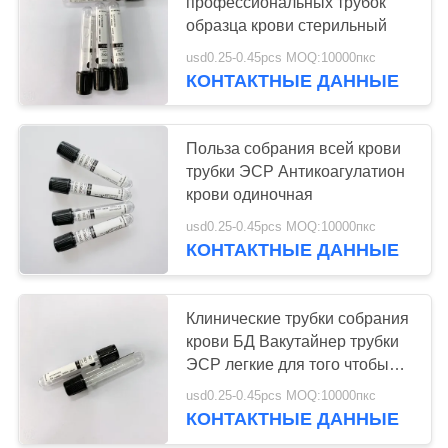
профессиональных трубок
образца крови стерильный
usd0.25-0.45pcs MOQ:10000пкс
41
КОНТАКТНЫЕ ДАННЫЕ
Простая трубка
собрания крови
Польза собрания всей крови
трубки ЭСР Антикоагулатион
крови одиночная
usd0.25-0.45pcs MOQ:10000пкс
КОНТАКТНЫЕ ДАННЫЕ
50
Трубка геля и
Клинические трубки собрания
крови БД Вакутайнер трубки
активатора сгустка
ЭСР легкие для того чтобы
работать
крови
usd0.25-0.45pcs MOQ:10000пкс
КОНТАКТНЫЕ ДАННЫЕ