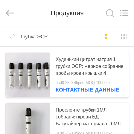
Ciping
Medical
Devices
Продукция
Co.,
Ltd.
All
Rights
Reserved.
ДОМ
71
Трубка ЭСР
Кровь собирая
ПРОДУКТЫ
трубку
Худенький цитрат натрия 1
трубки ЭСР: Черное собрание
О
пробы крови крышки 4
НАС
usd0.25-0.45pcs MOQ:10000пкс
КОНТАКТНЫЕ ДАННЫЕ
52
ПУТЕШЕСТВИЕ
Трубка собрания
ФАБРИКИ
Прослоите трубки 1МЛ
собрания крови БД
крови вакуума
Вакутайнер материала - 6МЛ
ПРОВЕРКА
usd0.25-0.45pcs MOQ:10000пкс