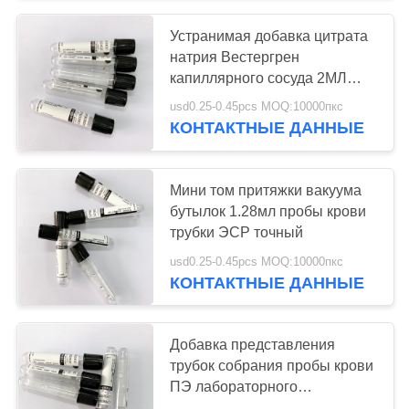
Устранимая добавка цитрата
38
натрия Вестергрен
Про трубка
капиллярного сосуда 2МЛ
микро- ЭСР
usd0.25-0.45pcs MOQ:10000пкс
свертывания
КОНТАКТНЫЕ ДАННЫЕ
Мини том притяжки вакуума
бутылок 1.28мл пробы крови
трубки ЭСР точный
45
usd0.25-0.45pcs MOQ:10000пкс
КОНТАКТНЫЕ ДАННЫЕ
Трубки ПТ
Добавка представления
трубок собрания пробы крови
ПЭ лабораторного
исследования превосходная