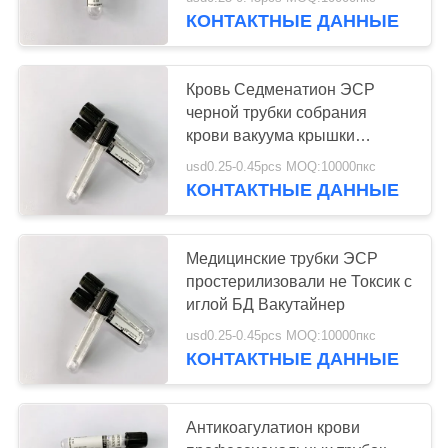
КАЧЕСТВА
КОНТАКТНЫЕ ДАННЫЕ
СВЯЖИТЕСЬ
25
Кровь Седменатион ЭСР
МЫ
черной трубки собрания
Не трубка
крови вакуума крышки
динамическая
СПРОСИТЕ
собрания крови
usd0.25-0.45pcs MOQ:10000пкс
КОНТАКТНЫЕ ДАННЫЕ
ЦИТАТУ
вакуума
КАРТА
Медицинские трубки ЭСР
простерилизовали не Токсик с
САЙТА
17
иглой БД Вакутайнер
Трубка забора
usd0.25-0.45pcs MOQ:10000пкс
PRIVACY
КОНТАКТНЫЕ ДАННЫЕ
вируса
POLICY
Антикоагулатион крови