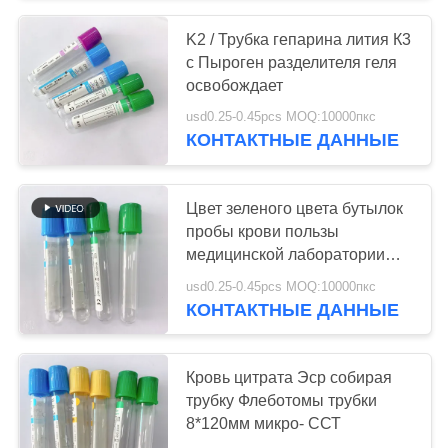
K2 / Трубка гепарина лития К3
38
с Пыроген разделителя геля
Про трубка
освобождает
usd0.25-0.45pcs MOQ:10000пкс
свертывания
КОНТАКТНЫЕ ДАННЫЕ
Цвет зеленого цвета бутылок
пробы крови пользы
медицинской лаборатории
45
голубой для собрания крови
usd0.25-0.45pcs MOQ:10000пкс
КОНТАКТНЫЕ ДАННЫЕ
Трубки ПТ
Кровь цитрата Эср собирая
трубку Флеботомы трубки
8*120мм микро- ССТ