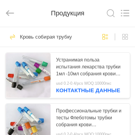
Ciping
Medical
Devices
Продукция
Co.,
Ltd.
All
Rights
Reserved.
ДОМ
71
Кровь собирая трубку
Кровь собирая
ПРОДУКТЫ
трубку
Устранимая польза
испытания лекарства трубки
О
1мл -10мл собрания крови
НАС
вакуума
usd 0.2-0.4/pcs MOQ:10000пкс
КОНТАКТНЫЕ ДАННЫЕ
52
ПУТЕШЕСТВИЕ
Трубка собрания
ФАБРИКИ
Профессиональные трубки и
тесты Флеботомы трубки
крови вакуума
собрания крови
ПРОВЕРКА
ЭТИЛЕНДИАМИНТЕТРАЦЕТАТА
usd 0.2-0.4/pcs MOQ:10000пкс