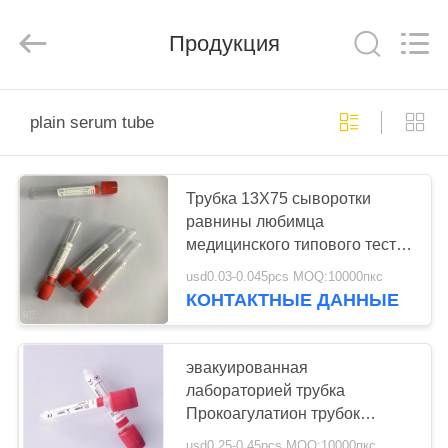
Ciping
Medical
Devices
Продукция
Co.,
Ltd.
All
Rights
Reserved.
ДОМ
plain serum tube
ПРОДУКТЫ
Трубка 13X75 сыворотки
равнины любимца
О
медицинского типового теста
НАС
лаборатории стеклянная
usd0.03-0.045pcs MOQ:10000пкс
КОНТАКТНЫЕ ДАННЫЕ
ПУТЕШЕСТВИЕ
ФАБРИКИ
эвакуированная
лабораторией трубка
Прокоагулатион трубок
ПРОВЕРКА
собрания крови 4мл ясно
usd0.25-0.45pcs MOQ:10000пкс