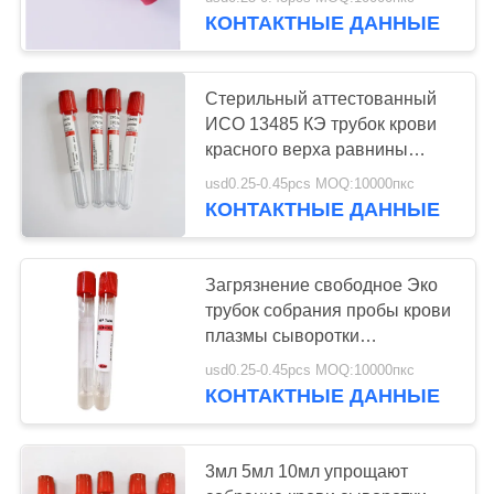
КАЧЕСТВА
КОНТАКТНЫЕ ДАННЫЕ
СВЯЖИТЕСЬ
Стерильный аттестованный
МЫ
ИСО 13485 КЭ трубок крови
красного верха равнины
безопасности
СПРОСИТЕ
usd0.25-0.45pcs MOQ:10000пкс
КОНТАКТНЫЕ ДАННЫЕ
ЦИТАТУ
КАРТА
Загрязнение свободное Эко
трубок собрания пробы крови
САЙТА
плазмы сыворотки
дружелюбное
usd0.25-0.45pcs MOQ:10000пкс
PRIVACY
КОНТАКТНЫЕ ДАННЫЕ
POLICY
3мл 5мл 10мл упрощают