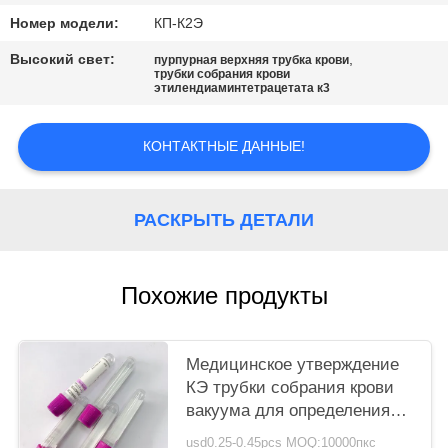
Номер модели:
КП-К2Э
Высокий свет:
,
пурпурная верхняя трубка крови
трубки собрания крови
этилендиаминтетрацетата к3
КОНТАКТНЫЕ ДАННЫЕ!
РАСКРЫТЬ ДЕТАЛИ
Похожие продукты
Медицинское утверждение
КЭ трубки собрания крови
вакуума для определения
Г-6-ПД
usd0.25-0.45pcs MOQ:10000пкс