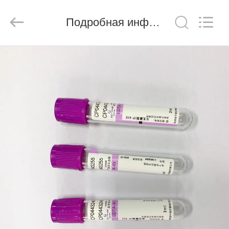
Ciping
Medical
Devices
Подробная информация о продукте
Co.,
Ltd.
All
Rights
Reserved.
ДОМ
ПРОДУКТЫ
О
НАС
ПУТЕШЕСТВИЕ
ФАБРИКИ
ПРОВЕРКА