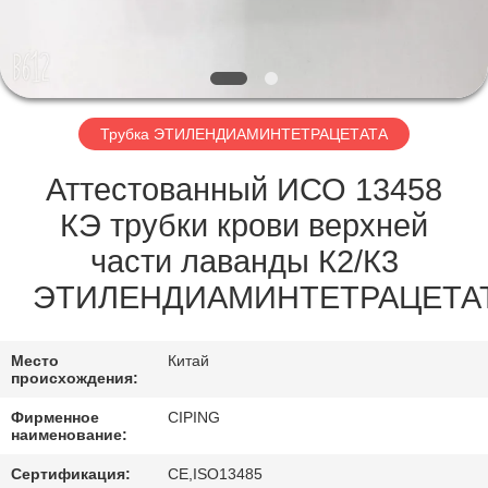
КАЧЕСТВА
СВЯЖИТЕСЬ
МЫ
Трубка ЭТИЛЕНДИАМИНТЕТРАЦЕТАТА
СПРОСИТЕ
Аттестованный ИСО 13458
ЦИТАТУ
КЭ трубки крови верхней
части лаванды К2/К3
КАРТА
ЭТИЛЕНДИАМИНТЕТРАЦЕТА
САЙТА
Место
Китай
происхождения:
PRIVACY
Фирменное
CIPING
POLICY
наименование:
Сертификация:
CE,ISO13485