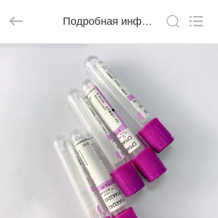
Ciping
Medical
Devices
Подробная информация о продукте
Co.,
Ltd.
All
Rights
Reserved.
ДОМ
ПРОДУКТЫ
О
НАС
ПУТЕШЕСТВИЕ
ФАБРИКИ
ПРОВЕРКА