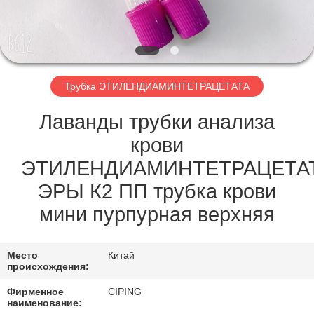
КАЧЕСТВА
СВЯЖИТЕСЬ
МЫ
Трубка ЭТИЛЕНДИАМИНТЕТРАЦЕТАТА
СПРОСИТЕ
Лаванды трубки анализа
ЦИТАТУ
крови
ЭТИЛЕНДИАМИНТЕТРАЦЕТА
КАРТА
ЭРЫ К2 ПП трубка крови
САЙТА
мини пурпурная верхняя
PRIVACY
Место
Китай
происхождения:
POLICY
Фирменное
CIPING
наименование: