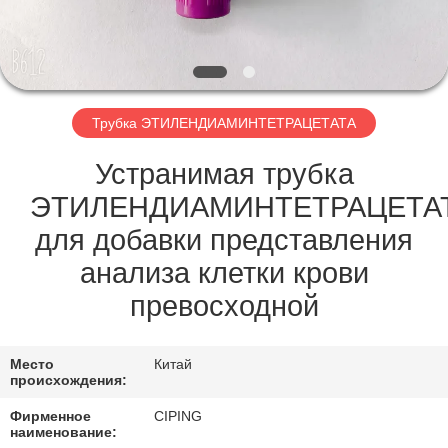
КАЧЕСТВА
СВЯЖИТЕСЬ
МЫ
Трубка ЭТИЛЕНДИАМИНТЕТРАЦЕТАТА
СПРОСИТЕ
Устранимая трубка
ЦИТАТУ
ЭТИЛЕНДИАМИНТЕТРАЦЕТА
для добавки представления
КАРТА
анализа клетки крови
САЙТА
превосходной
PRIVACY
Место
Китай
происхождения:
POLICY
Фирменное
CIPING
наименование: