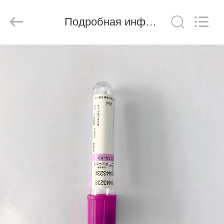
Ciping
Medical
Devices
Подробная информация о продукте
Co.,
Ltd.
All
Rights
Reserved.
ДОМ
ПРОДУКТЫ
О
НАС
ПУТЕШЕСТВИЕ
ФАБРИКИ
ПРОВЕРКА