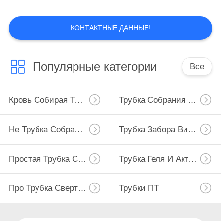
КОНТАКТНЫЕ ДАННЫЕ!
41
Простая трубка
Популярные категории
Все
собрания крови
Кровь Собирая Трубку
Трубка Собрания Крови Вакуума
Не Трубка Собрания Крови Вакуума
Трубка Забора Вируса
50
Трубка геля и
Простая Трубка Собрания Крови
Трубка Геля И Активатора Сгустка Крови
активатора сгустка
Про Трубка Свертывания
Трубки ПТ
крови