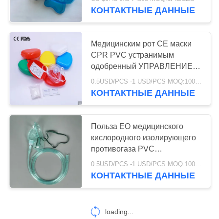
КАЧЕСТВА
КОНТАКТНЫЕ ДАННЫЕ
СВЯЖИТЕСЬ
25
Медицинским рот CE маски
МЫ
CPR PVC устранимым
Не трубка
одобренный УПРАВЛЕНИЕМ
ПО САНИТАРНОМУ
СПРОСИТЕ
собрания крови
0.5USD/PCS -1 USD/PCS MOQ:100 PCS
НАДЗОРУ ЗА КАЧЕСТВОМ
КОНТАКТНЫЕ ДАННЫЕ
ЦИТАТУ
вакуума
ПИЩЕВЫХ ПРОДУКТОВ И
МЕДИКАМЕНТОВ, который
нужно изречь
КАРТА
Польза EO медицинского
кислородного изолирующего
САЙТА
17
противогаза PVC
устранимого стерильная
Трубка забора
0.5USD/PCS -1 USD/PCS MOQ:100 PCS
взрослая с трубопроводом
PRIVACY
КОНТАКТНЫЕ ДАННЫЕ
вируса
POLICY
loading...