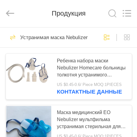
Ciping
Medical
Devices
Продукция
Co.,
Ltd.
All
Rights
Reserved.
ДОМ
71
Устранимая маска Nebulizer
Кровь собирая
ПРОДУКТЫ
трубку
Ребенка набора маски
Nebulizer Homecare больницы
О
толкотня устранимого
НАС
взрослого анти-
US $0.45-0.6/ Piece MOQ:1PIECES
КОНТАКТНЫЕ ДАННЫЕ
52
ПУТЕШЕСТВИЕ
Трубка собрания
ФАБРИКИ
Маска медицинский EO
Nebulizer мультфильма
крови вакуума
устранимая стерильная для
ПРОВЕРКА
ребенка
US $0.45-0.6/ Piece MOQ:1PIECES