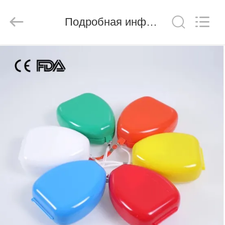
Ciping
Medical
Devices
Подробная информация о продукте
Co.,
Ltd.
All
Rights
Reserved.
ДОМ
ПРОДУКТЫ
О
НАС
ПУТЕШЕСТВИЕ
ФАБРИКИ
ПРОВЕРКА