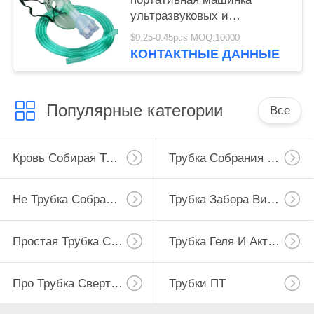
ультразвуковых и
трубопровода младенца
$0.25-0.45pcs MOQ:10000
Nebulizer маски
КОНТАКТНЫЕ ДАННЫЕ
Популярные категории
Все
Кровь Собирая Трубку
Трубка Собрания Крови Вакуума
Не Трубка Собрания Крови Вакуума
Трубка Забора Вируса
Простая Трубка Собрания Крови
Трубка Геля И Активатора Сгустка Крови
Про Трубка Свертывания
Трубки ПТ