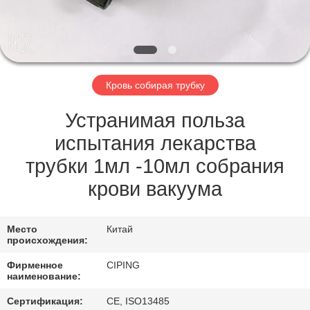
КАЧЕСТВА
СВЯЖИТЕСЬ
МЫ
Кровь собирая трубку
СПРОСИТЕ
Устранимая польза
ЦИТАТУ
испытания лекарства
трубки 1мл -10мл собрания
КАРТА
крови вакуума
САЙТА
Место
Китай
происхождения:
PRIVACY
Фирменное
CIPING
POLICY
наименование:
Сертификация:
CE, ISO13485