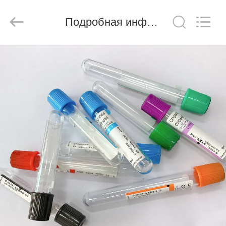
Ciping
Medical
Devices
Подробная информация о продукте
Co.,
Ltd.
All
Rights
Reserved.
ДОМ
ПРОДУКТЫ
О
НАС
ПУТЕШЕСТВИЕ
ФАБРИКИ
ПРОВЕРКА