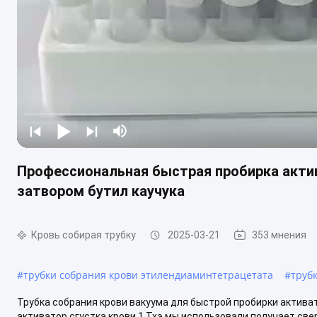
Профессиональная быстрая пробирка актив
затвором бутил каучука
Кровь собирая трубку
2025-03-21
353 мнения
#
трубки собрания крови этилендиаминтетрацетата
#
труб
Трубка собрания крови вакуума для быстрой пробирки активат
активатор сгустка крови 1.Тхэ мы использовали получает све