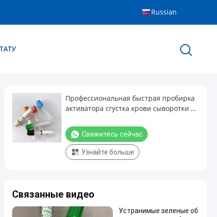
Russian
ТАТУ
Профессиональная быстрая пробирка
активатора сгустка крови сыворотки с
затвором бутил каучука
Свяжитесь сейчас
Узнайте больше
Связанные видео
Устранимые зеленые об