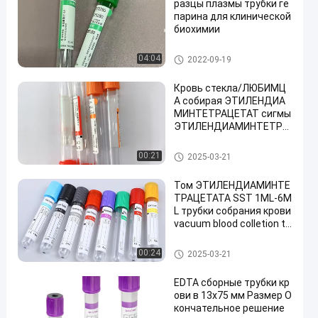
разцы плазмы трубки ге
парина для клинической
биохимии
Трубка собрания крови ваку
04:04
2022-09-19
ума
Кровь стекла/ЛЮБИМЦ
А собирая ЭТИЛЕНДИА
МИНТЕТРАЦЕТАТ сигмы
ЭТИЛЕНДИАМИНТЕТРА
ЦЕТАТА трубки двунатр
иевый в заботе кожи
Кровь собирая трубку
00:21
2025-03-21
Том ЭТИЛЕНДИАМИНТЕ
ТРАЦЕТАТА SST 1ML-6M
L трубки собрания крови
vacuum blood colletion tu
be
Кровь собирая трубку
00:24
2025-03-21
EDTA сборные трубки кр
ови в 13x75 мм Размер О
кончательное решение