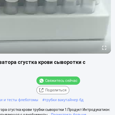
атора сгустка крови сыворотки с
Свяжитесь сейчас
Поделиться
ки и тесты флеботомы
#
трубки вакутайнер бд
ора сгустка крови трубки сыворотки 1.Продукт Интродукатион:
ртывающся с одной минуты...
Посмотреть больше