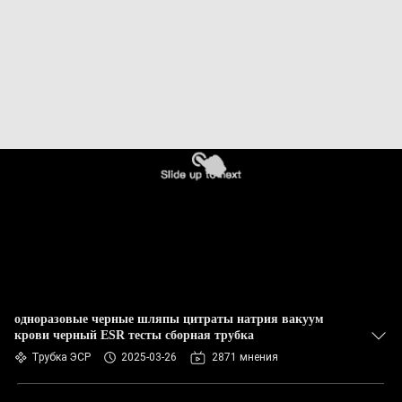
КАЧЕСТВА
СВЯЖИТЕСЬ
МЫ
СПРОСИТЕ
ЦИТАТУ
КАРТА
САЙТА
PRIVACY
одноразовые черные шляпы цитраты натрия вакуум
крови черный ESR тесты сборная трубка
POLICY
Трубка ЭСР
2025-03-26
2871 мнения