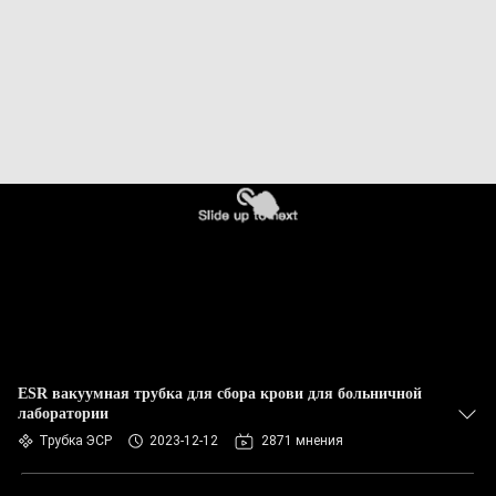
КАЧЕСТВА
СВЯЖИТЕСЬ
МЫ
СПРОСИТЕ
ЦИТАТУ
КАРТА
САЙТА
PRIVACY
ESR вакуумная трубка для сбора крови для больничной
лаборатории
POLICY
Трубка ЭСР
2023-12-12
2871 мнения