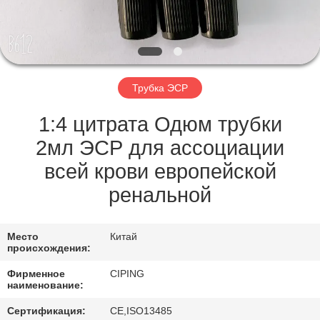
КАЧЕСТВА
СВЯЖИТЕСЬ
МЫ
Трубка ЭСР
СПРОСИТЕ
1:4 цитрата Одюм трубки
ЦИТАТУ
2мл ЭСР для ассоциации
всей крови европейской
КАРТА
ренальной
САЙТА
Место
Китай
происхождения:
PRIVACY
Фирменное
CIPING
POLICY
наименование:
Сертификация:
CE,ISO13485