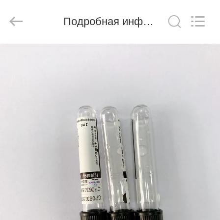
Ciping
Medical
Devices
Подробная информация о продукте
Co.,
Ltd.
All
Rights
Reserved.
ДОМ
ПРОДУКТЫ
О
НАС
ПУТЕШЕСТВИЕ
ФАБРИКИ
ПРОВЕРКА