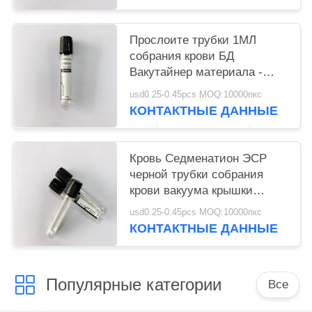
Прослоите трубки 1МЛ
собрания крови БД
Вакутайнер материала -
6МЛ
usd0.25-0.45pcs MOQ:10000пкс
КОНТАКТНЫЕ ДАННЫЕ
Кровь Седменатион ЭСР
черной трубки собрания
крови вакуума крышки
динамическая
usd0.25-0.45pcs MOQ:10000пкс
КОНТАКТНЫЕ ДАННЫЕ
Популярные категории
Все