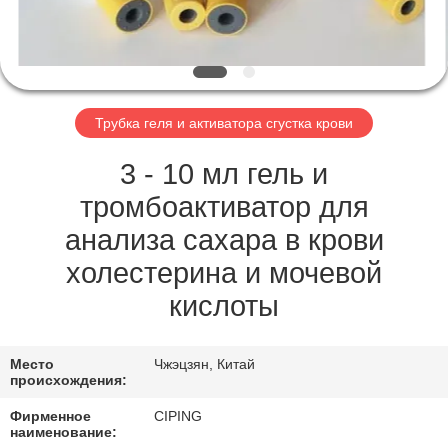
КАЧЕСТВА
СВЯЖИТЕСЬ
МЫ
Трубка геля и активатора сгустка крови
СПРОСИТЕ
3 - 10 мл гель и
ЦИТАТУ
тромбоактиватор для
анализа сахара в крови
КАРТА
холестерина и мочевой
САЙТА
кислоты
PRIVACY
Место
Чжэцзян, Китай
происхождения:
POLICY
Фирменное
CIPING
наименование: