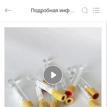
Ciping
Medical
Devices
Подробная информация о продукте
Co.,
Ltd.
All
Rights
Reserved.
ДОМ
ПРОДУКТЫ
О
НАС
ПУТЕШЕСТВИЕ
ФАБРИКИ
ПРОВЕРКА