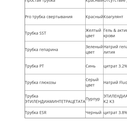
Простая трубка
Красный
Отсутствие
Pro трубка свертывания
Красный
Коагулянт
Желтый
Гель & акти
Трубка SST
цвет
крови
Зеленый
Натрий геп
Трубка гепарина
цвет
лития
Трубка PT
Синь
цитрат 3.2
Серый
Трубка глюкозы
Натрий Flu
цвет
Трубка
ЭТИЛЕНДИ
Пурпур
ЭТИЛЕНДИАМИНТЕТРАЦЕТАТА
K2 K3
Трубка ESR
Черный
цитрат 3.8