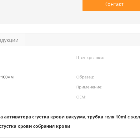
Контакт
одукции
Цвет крышки:
6*100мм
Образец:
Применение:
OEM:
а активатора сгустка крови вакуума
трубка геля 10ml с же
,
сгустка крови собрания крови