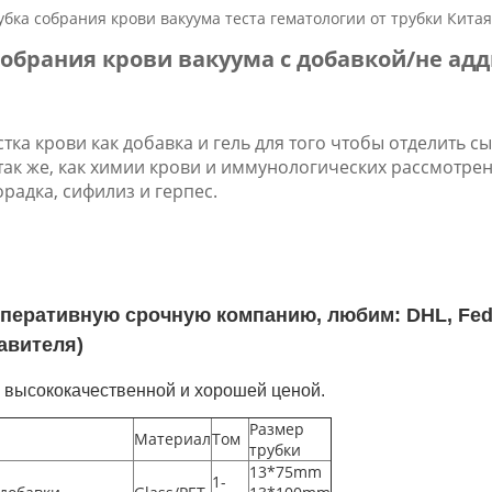
убка собрания крови вакуума теста гематологии от трубки Китая
собрания крови вакуума с добавкой/не ад
тка крови как добавка и гель для того чтобы отделить 
ак же, как химии крови и иммунологических рассмотрени
радка, сифилиз и герпес.
оперативную
срочную компанию, любим:
DHL, Fed
авителя)
с высококачественной и хорошей ценой.
Размер
Материал
Том
трубки
13*75mm
1-