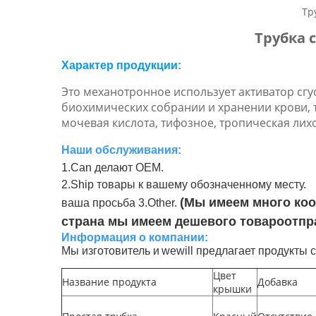
Тр
Трубка 
Характер продукции
:
Это механотронное использует активатор сгус
биохимических собрании и хранении крови, т
мочевая кислота, тифозное, тропическая лихо
Наши обслуживания:
1.Can делают OEM.
2.Ship товары к вашему обозначенному месту.
(
Мы имеем много ко
ваша просьба 3.Other.
страна мы имеем дешевого товароотпр
Информация о компании:
Мы изготовитель и
wewill предлагает продукты 
Цвет
Название продукта
Добавка
крышки