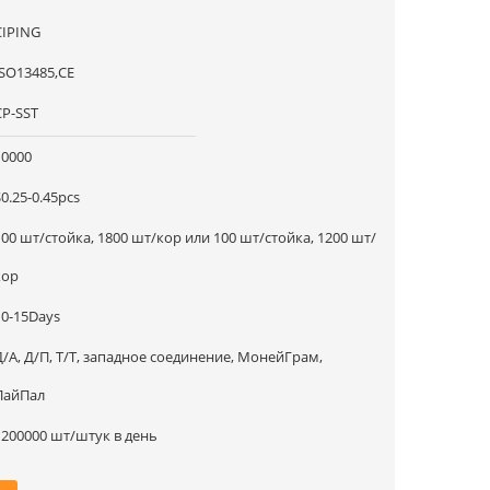
CIPING
ISO13485,CE
CP-SST
10000
$0.25-0.45pcs
100 шт/стойка, 1800 шт/кор или 100 шт/стойка, 1200 шт/
кор
10-15Days
Д/А, Д/П, Т/Т, западное соединение, МонейГрам,
ПайПал
1200000 шт/штук в день