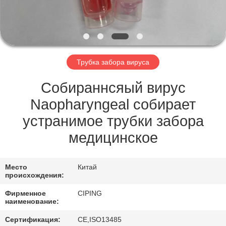
КАЧЕСТВА
СВЯЖИТЕСЬ
МЫ
Трубка забора вируса
СПРОСИТЕ
Собираннсяый вирус
ЦИТАТУ
Naopharyngeal собирает
устранимое трубки забора
КАРТА
медицинское
САЙТА
Место
Китай
происхождения:
PRIVACY
Фирменное
CIPING
POLICY
наименование:
Сертификация:
CE,ISO13485