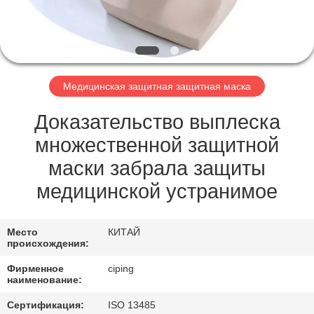
КАЧЕСТВА
СВЯЖИТЕСЬ
МЫ
Медицинская защитная защитная маска
СПРОСИТЕ
Доказательство выплеска
ЦИТАТУ
множественной защитной
маски забрала защиты
КАРТА
медицинской устранимое
САЙТА
Место
КИТАЙ
происхождения:
PRIVACY
Фирменное
ciping
POLICY
наименование:
Сертификация:
ISO 13485