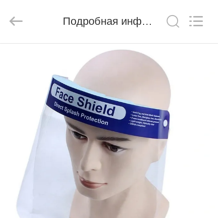
Ciping
Medical
Devices
Подробная информация о продукте
Co.,
Ltd.
All
Rights
Reserved.
ДОМ
ПРОДУКТЫ
О
НАС
ПУТЕШЕСТВИЕ
ФАБРИКИ
ПРОВЕРКА