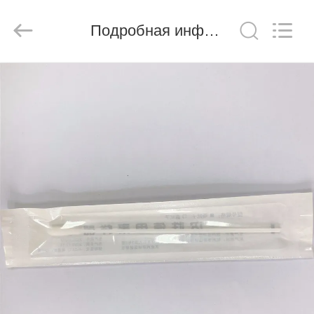
Ciping
Medical
Devices
Подробная информация о продукте
Co.,
Ltd.
All
Rights
Reserved.
ДОМ
ПРОДУКТЫ
О
НАС
ПУТЕШЕСТВИЕ
ФАБРИКИ
ПРОВЕРКА