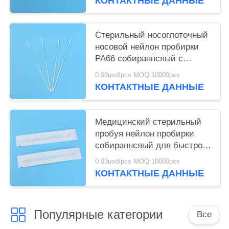
КОНТАКТНЫЕ ДАННЫЕ
Стерильный носоглоточный
носовой нейлон пробирки
PA66 собираннсяый с
точкой прерывания
0.03usd/pcs MOQ:10000pcs
КОНТАКТНЫЕ ДАННЫЕ
Медицинский стерильный
пробуя нейлон пробирки
собираннсяый для быстрого
теста
0.03usd/pcs MOQ:10000pcs
КОНТАКТНЫЕ ДАННЫЕ
Популярные категории
Все