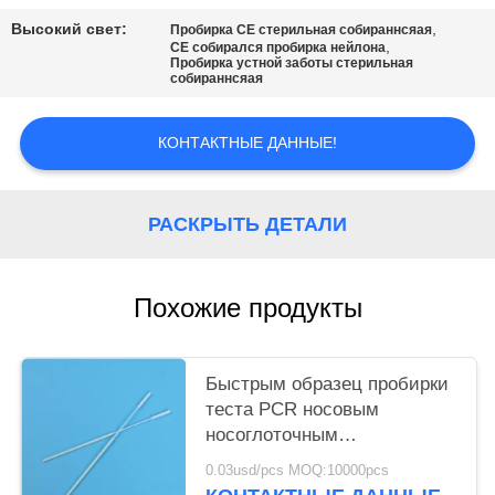
Высокий свет:
,
Пробирка CE стерильная собираннсяая
,
CE собирался пробирка нейлона
Пробирка устной заботы стерильная
собираннсяая
КОНТАКТНЫЕ ДАННЫЕ!
РАСКРЫТЬ ДЕТАЛИ
Похожие продукты
Быстрым образец пробирки
теста PCR носовым
носоглоточным
собираннсяый нейлоном
0.03usd/pcs MOQ:10000pcs
собирает