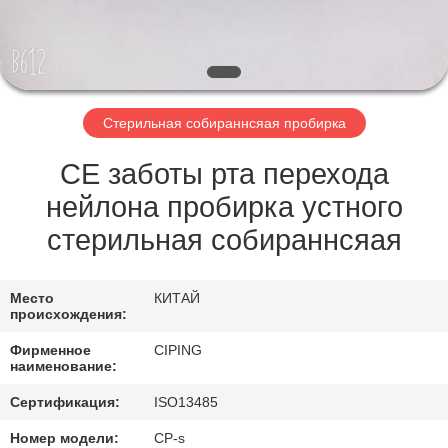
КАЧЕСТВА
СВЯЖИТЕСЬ
МЫ
Стерильная собираннсяая пробирка
СПРОСИТЕ
CE заботы рта перехода
ЦИТАТУ
нейлона пробирка устного
стерильная собираннсяая
КАРТА
САЙТА
Место
КИТАЙ
происхождения:
Фирменное
CIPING
PRIVACY
наименование:
POLICY
Сертификация:
ISO13485
Номер модели:
CP-s