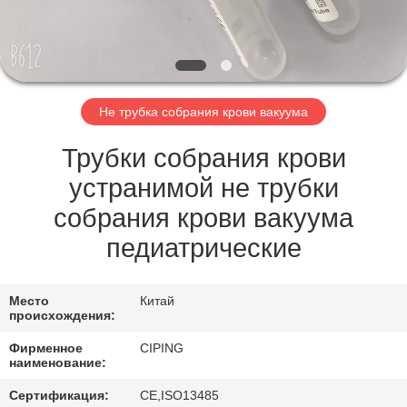
КАЧЕСТВА
СВЯЖИТЕСЬ
МЫ
Не трубка собрания крови вакуума
СПРОСИТЕ
Трубки собрания крови
ЦИТАТУ
устранимой не трубки
собрания крови вакуума
КАРТА
педиатрические
САЙТА
Место
Китай
происхождения:
PRIVACY
Фирменное
CIPING
POLICY
наименование:
Сертификация:
CE,ISO13485