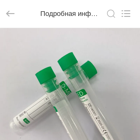
Ciping
Medical
Devices
Подробная информация о продукте
Co.,
Ltd.
All
Rights
Reserved.
ДОМ
ПРОДУКТЫ
О
НАС
ПУТЕШЕСТВИЕ
ФАБРИКИ
ПРОВЕРКА