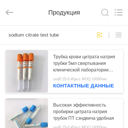
Ciping
Medical
Devices
Продукция
Co.,
Ltd.
All
Rights
Reserved.
ДОМ
sodium citrate test tube
ПРОДУКТЫ
Трубка крови цитрата натрия
трубки 5мл свертывания
О
клинической лаборатории
НАС
Про
usd0.25-0.45pcs MOQ:10000пкс
КОНТАКТНЫЕ ДАННЫЕ
ПУТЕШЕСТВИЕ
ФАБРИКИ
Высокая эффективность
пробирки цитрата натрия
трубок ПТ сэндвича удобная
ПРОВЕРКА
usd0.25-0.45pcs MOQ:10000пкс