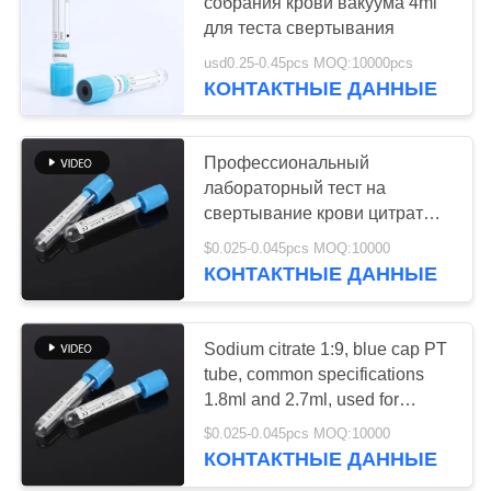
собрания крови вакуума 4ml
для теста свертывания
usd0.25-0.45pcs MOQ:10000pcs
КОНТАКТНЫЕ ДАННЫЕ
Профессиональный
лабораторный тест на
свертывание крови цитрат
натрия вакуумный сбор крови
$0.025-0.045pcs MOQ:10000
PT трубка
КОНТАКТНЫЕ ДАННЫЕ
Sodium citrate 1:9, blue cap PT
tube, common specifications
1.8ml and 2.7ml, used for
clinical testing
$0.025-0.045pcs MOQ:10000
КОНТАКТНЫЕ ДАННЫЕ