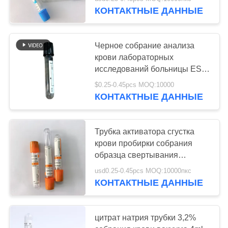
КАЧЕСТВА
КОНТАКТНЫЕ ДАННЫЕ
СВЯЖИТЕСЬ
Черное собрание анализа
МЫ
крови лабораторных
исследований больницы ESR
трубки крови цитрата натрия
СПРОСИТЕ
$0.25-0.45pcs MOQ:10000
топ-3,8%
КОНТАКТНЫЕ ДАННЫЕ
ЦИТАТУ
КАРТА
Трубка активатора сгустка
крови пробирки собрания
САЙТА
образца свертывания
оранжевая
usd0.25-0.45pcs MOQ:10000пкс
PRIVACY
КОНТАКТНЫЕ ДАННЫЕ
POLICY
цитрат натрия трубки 3,2%